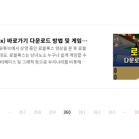
로블록스(Roblox) 바로가기 다운로드 방법 및 게임하기
유튜브에서 상영 중인 로블록스 영상을 본 후 로블
데요. 로블록스는 남녀노소 누구나 쉽게 게임할 수
인터페이스 및 그래픽 등으로 우리나라를 비롯해 전
 꾸준한 인기를 누리는 게임입니다. 로블록스 인
페이스도 있지만 '입양하세요'와 같은 육성, 롤플
등 무궁무진하게 다양한 장르의 게임들이 유저들을 기
 만족을 못했던 플레이어라면 단연 로블록스를 강
 로블록스 다운로드 방법 로블록스 플레이 방법에
두 번째는 PC 링크 바로가기 두 가지가 있으며, 이들
해서 진행하면 됩니다. 첫 번째, 두 번째 모두 네이
···
357
358
359
360
361
362
363
···
38