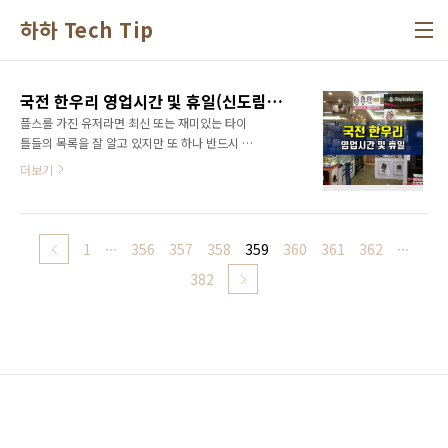
본문 바로가기
하하 Tech Tip
국전 한우리 영업시간 및 휴일(신도림점, 노원점)
플스를 가진 유저라면 최신 또는 재미있는 타이
틀들의 목록을 잘 알고 있지만 또 하나 반드시 알
아야 할 것이 있는데요. 바로 한우리 입니다. 플
더보기
스를 오래전에 구매했지만 얼마전 이것의 존재
를 들었다면 아쉽지만 이제부터는 한우리를 잘
이용하신다면 플스 관련 타이틀을 어느 곳보다
많이 보유하고 있는 한우리에서 혜택을 누리시
1
···
356
357
358
359
360
361
362
···
기 바랍니다. 지방에 계신 분들은 한우리의 혜택
382
을 직접 누릴 수 없지만 온라인 매장도 함께 운영
하니 이점 잘 활용하시기 바라바며, 간혹 나들이
나 출장으로 서울에 오셨다가 한우리 방문 시 영
업시간과 휴일시간이 맞지 않아 무거운 발걸음
으로 돌아가셨던 분들을 위해 매장 영업시간 및
휴일도 함께 알려드릴테니 참고하시기 바랍니
다. 한우리 영업시간 및 휴일 안내 겜우리 쇼핑몰
(온라인 매장) 오프라인 매장..