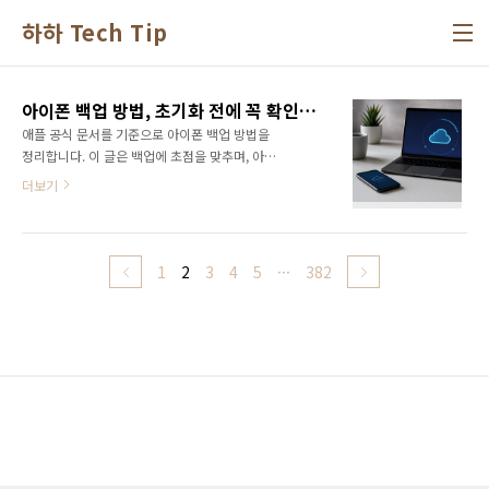
본문 바로가기
하하 Tech Tip
아이폰 백업 방법, 초기화 전에 꼭 확인할 순서
애플 공식 문서를 기준으로 아이폰 백업 방법을
정리합니다. 이 글은 백업에 초점을 맞추며, 아이
폰 초기화 방법이나 비밀번호 분실로 초기화가
더보기
필요할 때의 구체적인 절차는 아이폰 비밀번호
분실 초기화와 복구 순서에서 확인할 수 있습니
다. 초기화 전에 백업이 있는지, 어떤 방식으로
백업할지 먼저 결정해야 데이터를 안전하게 보
1
2
3
4
5
···
382
호할 수 있습니다.1. iCloud 백업 vs 컴퓨터 백
업의 차이아이폰 백업 방법은 크게 iCloud 백업
과 컴퓨터 백업 두 가지입니다. iCloud 백업은
Wi-Fi만 연결되어 있으면 무선으로 자동 생성되
며 항상 암호화되어 저장됩니다. 저장 공간은
Apple iCloud+ 요금제에 따라 최대 12TB까지
사용할 수 있습니다. 반면 컴퓨터 백업은 Mac의
Finder 또는 Windows의 ..