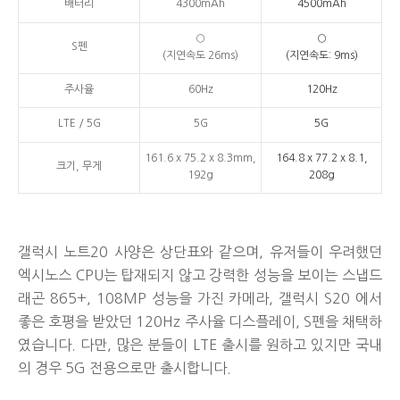
배터리
4300mAh
4500mAh
○
○
S펜
(지연속도 26ms)
(지연속도: 9ms)
주사율
60Hz
120Hz
LTE / 5G
5G
5G
161.6 x 75.2 x 8.3mm,
164.8 x 77.2 x 8.1,
크기, 무게
192g
208g
갤럭시 노트20 사양은 상단표와 같으며, 유저들이 우려했던
엑시노스 CPU는 탑재되지 않고 강력한 성능을 보이는 스냅드
래곤 865+, 108MP 성능을 가진 카메라, 갤럭시 S20 에서
좋은 호평을 받았던 120Hz 주사율 디스플레이, S펜을 채택하
였습니다. 다만, 많은 분들이 LTE 출시를 원하고 있지만 국내
의 경우 5G 전용으로만 출시합니다.