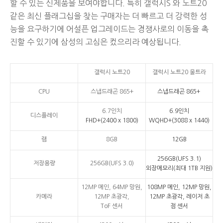
할 수 있는 신제품을 보여야합니다. 특히 갤럭시S 와 노트20
같은 최신 플래그십을 찾는 구매자는 더 빠르고 더 강력한 성
능을 요구하기에 어설픈 업그레이드는 경쟁사로의 이동을 촉
진할 수 있기에 삼성의 고심은 컸으리라 예상됩니다.
갤럭시 노트20
갤럭시 노트20 울트라
CPU
스냅드래곤 865+
스냅드래곤 865+
6.7인치
6.9인치
디스플레이
FHD+(2400 x 1800)
WQHD+(3088 x 1440)
램
8GB
12GB
256GB(UFS 3.1)
저장용량
256GB(UFS 3.0)
외장메모리(최대 1TB 지원)
12MP 메인, 64MP 망원,
108MP 메인, 12MP 망원,
카메라
12MP 초광각,
12MP 초광각, 레이저 초
ToF 센서
점
센서